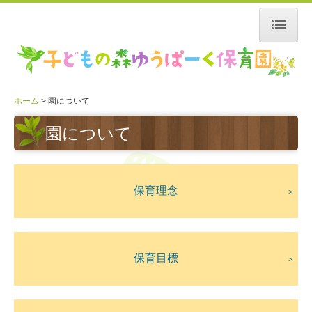
ホーム
園について
ホーム
園について
園の特長
園について
園児たちの一日
年間行事
保育理念
>
ゆうぱーくの子どもたち！！（随時）
東京すくわくプログラム！
保育目標
>
リンク
採用情報