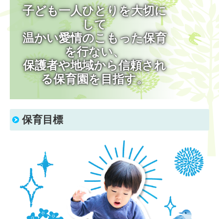
子ども一人ひとりを大切に
して

温かい愛情のこもった保育
を行ない、

保護者や地域から信頼され
保育目標