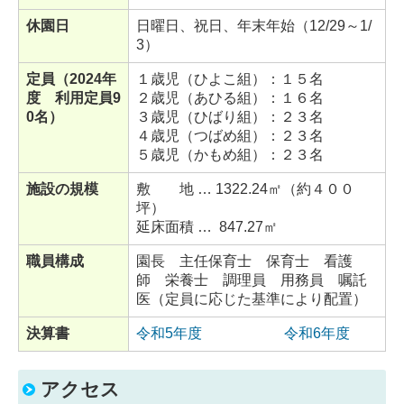
休園日
日曜日、祝日、年末年始（12/29～1/
3）
定員（2024
年
１歳児（ひよこ組）：１５名
度 利用定員9
２歳児（あひる組）：１６名
0名
）
３歳児（ひばり組）：２３名
４歳児（つばめ組）：２３名
５歳児（かもめ組）：２３名
施設の規模
敷 地 … 1322.24㎡
（約４００
坪）
延床面積 … 847.27㎡
職員構成
園長 主任保育士 保育士 看護
師 栄養士 調理員 用務員 嘱託
医（定員に応じた基準により配置）
決算書
令和5年度
令和6年度
アクセス