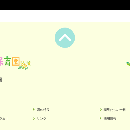
園
園の特長
園児たちの一日
ラム！
リンク
採用情報