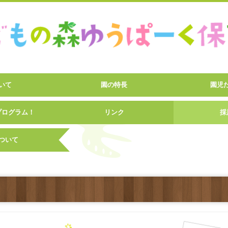
いて
園の特長
園児
プログラム！
リンク
採
ついて