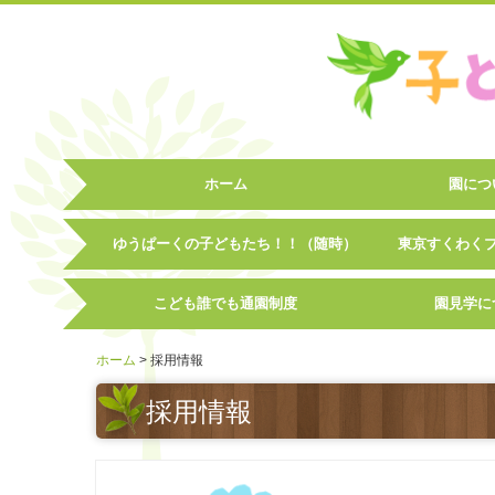
ホーム
園につ
ゆうぱーくの子どもたち！！（随時）
東京すくわく
こども誰でも通園制度
園見学に
ホーム
採用情報
採用情報